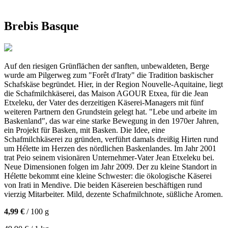
Brebis Basque
Auf den riesigen Grünflächen der sanften, unbewaldeten, Berge
wurde am Pilgerweg zum "Forêt d'Iraty" die Tradition baskischer
Schafskäse begründet. Hier, in der Region Nouvelle-Aquitaine, liegt
die Schafmilchkäserei, das Maison AGOUR Etxea, für die Jean
Etxeleku, der Vater des derzeitigen Käserei-Managers mit fünf
weiteren Partnern den Grundstein gelegt hat. "Lebe und arbeite im
Baskenland", das war eine starke Bewegung in den 1970er Jahren,
ein Projekt für Basken, mit Basken. Die Idee, eine
Schafmilchkäserei zu gründen, verführt damals dreißig Hirten rund
um Hélette im Herzen des nördlichen Baskenlandes. Im Jahr 2001
trat Peio seinem visionären Unternehmer-Vater Jean Etxeleku bei.
Neue Dimensionen folgen im Jahr 2009. Der zu kleine Standort in
Hélette bekommt eine kleine Schwester: die ökologische Käserei
von Irati in Mendive. Die beiden Käsereien beschäftigen rund
vierzig Mitarbeiter. Mild, dezente Schafmilchnote, süßliche Aromen.
4,99 €
/ 100 g