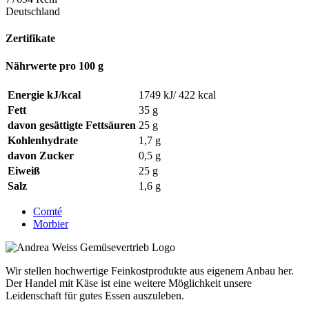
Deutschland
Zertifikate
Nährwerte pro 100 g
Energie kJ/kcal
1749 kJ/ 422 kcal
Fett
35 g
davon gesättigte Fettsäuren
25 g
Kohlenhydrate
1,7 g
davon Zucker
0,5 g
Eiweiß
25 g
Salz
1,6 g
Comté
Morbier
Wir stellen hochwertige Feinkostprodukte aus eigenem Anbau her.
Der Handel mit Käse ist eine weitere Möglichkeit unsere
Leidenschaft für gutes Essen auszuleben.