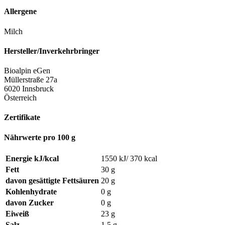
Allergene
Milch
Hersteller/Inverkehrbringer
Bioalpin eGen
Müllerstraße 27a
6020 Innsbruck
Österreich
Zertifikate
Nährwerte pro 100 g
Energie kJ/kcal
1550 kJ/ 370 kcal
Fett
30 g
davon gesättigte Fettsäuren
20 g
Kohlenhydrate
0 g
davon Zucker
0 g
Eiweiß
23 g
Salz
1,5 g